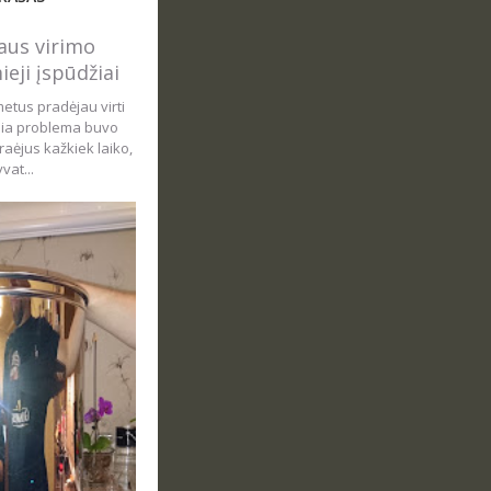
us virimo
ieji įspūdžiai
metus pradėjau virti
sia problema buvo
aėjus kažkiek laiko,
vat...