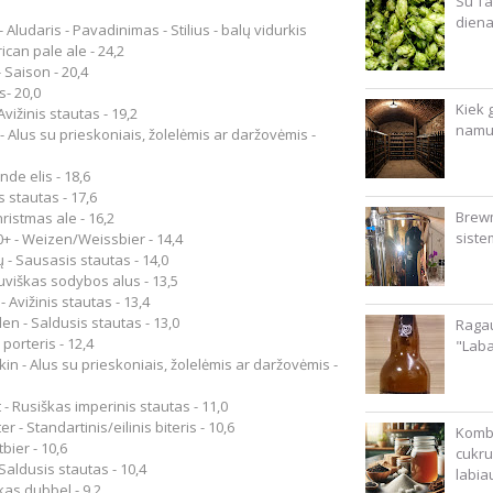
Su Ta
diena
 - Aludaris - Pavadinimas - Stilius - balų vidurkis
ican pale ale - 24,2
- Saison - 20,4
s- 20,0
Kiek g
vižinis stautas - 19,2
namu
a - Alus su prieskoniais, žolelėmis ar daržovėmis -
nde elis - 18,6
is stautas - 17,6
Brewm
hristmas ale - 16,2
siste
+ - Weizen/Weissbier - 14,4
ų - Sausasis stautas - 14,0
tuviškas sodybos alus - 13,5
- Avižinis stautas - 13,4
en - Saldusis stautas - 13,0
Ragau
s porteris - 12,4
"Lab
n - Alus su prieskoniais, žolelėmis ar daržovėmis -
 - Rusiškas imperinis stautas - 11,0
er - Standartinis/eilinis biteris - 10,6
Kombu
bier - 10,6
cukru
Saldusis stautas - 10,4
labia
kas dubbel - 9,2