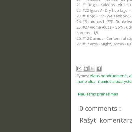
21. #1 Regis - Kalėdos - Alus su
22. #22 IgnasV - Dry hop lager - 
23. #18 SJo - ??? - Weizenbock - 
24. #3 Latonas1 - ??? - Dunkelwe
25. #27 Vidma Alutis - Go'N'Fuc
stautas - 1,5
26. #12 Dainius - Centennial sti
27. #17 Artis - Mighty Arrow - Be
Žymės:
Alaus bendruomenė
,
a
mano alus
,
naminė aludaryst
Naujesnis pranešimas
0 comments :
Rašyti komentar