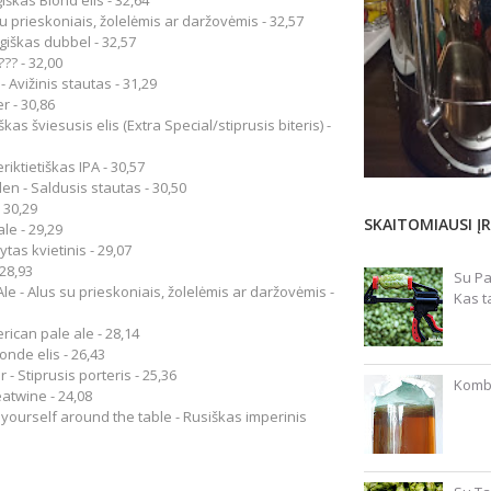
giškas Blond elis - 32,64
u prieskoniais, žolelėmis ar daržovėmis - 32,57
giškas dubbel - 32,57
?? - 32,00
- Avižinis stautas - 31,29
r - 30,86
škas šviesusis elis (Extra Special/stiprusis biteris) -
riktietiškas IPA - 30,57
en - Saldusis stautas - 30,50
- 30,29
SKAITOMIAUSI ĮR
ale - 29,29
ytas kvietinis - 29,07
 28,93
Su Pa
le - Alus su prieskoniais, žolelėmis ar daržovėmis -
Kas t
rican pale ale - 28,14
londe elis - 26,43
 - Stiprusis porteris - 25,36
Kombu
eatwine - 24,08
 yourself around the table - Rusiškas imperinis