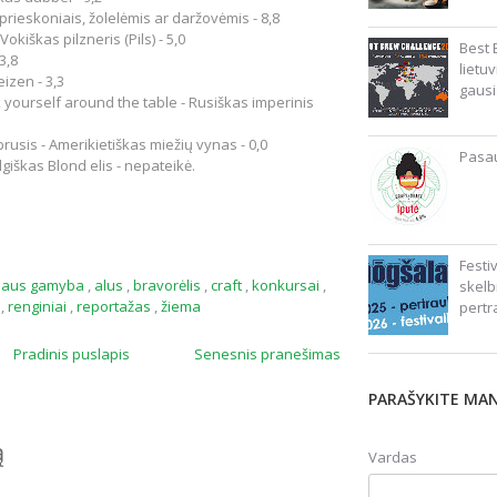
 prieskoniais, žolelėmis ar daržovėmis - 8,8
Vokiškas pilzneris (Pils) - 5,0
Best 
3,8
lietu
izen - 3,3
gausi
k yourself around the table - Rusiškas imperinis
prusis - Amerikietiškas miežių vynas - 0,0
Pasau
lgiškas Blond elis - nepateikė.
Festi
laus gamyba
,
alus
,
bravorėlis
,
craft
,
konkursai
,
skelb
ė
,
renginiai
,
reportažas
,
žiema
pertr
Pradinis puslapis
Senesnis pranešimas
PARAŠYKITE MA
ą
Vardas