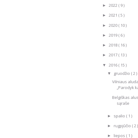
2022
( 9 )
►
2021
( 5 )
►
2020
( 10 )
►
2019
( 6 )
►
2018
( 16 )
►
2017
( 13 )
►
2016
( 15 )
▼
gruodžio
( 2 )
▼
Vilniaus alud
„Parodyk ką 
Belgiškas al
sąraše
spalio
( 1 )
►
rugpjūčio
( 2 )
►
liepos
( 1 )
►