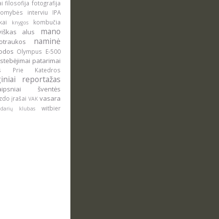
ai
filosofija
fotografija
domybės
interviu
IPA
okai
kombučia
knygos
mano
uviškas alus
naminė
otraukos
rodos
Olympus E-500
stebėjimai
patarimai
lus
Prie Katedros
giniai
reportažas
raipsniai
šventės
vasara
zdo įrašai
VAK
witbier
ludarių klubas