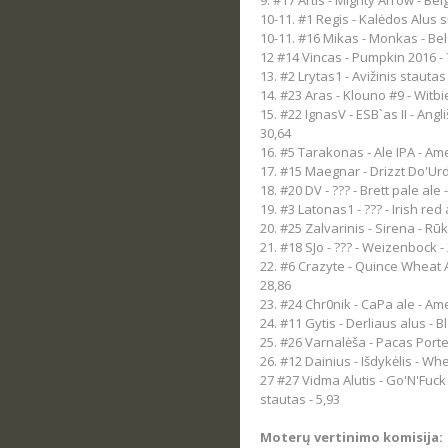
9. #17 Artis - Mighty Arrow
- Bel
10-11. #1 Regis - Kalėdos
Alus s
10-11. #16 Mikas - Monkas - Bel
12 #14 Vincas - Pumpkin 2016 - ?
13. #2 Lrytas1 - Avižinis stautas 
14. #23 Aras - Klouno #9 - Witbie
15. #22 IgnasV - ESB`as II - Angli
30,64
16. #5 Tarakonas - Ale IPA - Ame
17. #15 Maegnar - Drizzt Do'Urd
18. #20 DV - ??? - Brett pale ale 
19. #3 Latonas1 - ??? - Irish red 
20. #25 Zalvarinis - Sirena - Rūk
21. #18 SJo - ??? - Weizenbock -
22. #6 Crazyte - Quince Wheat A
28,86
23. #24 Chr0nik - CaPa ale - Ame
24. #11 Gytis - Derliaus alus - B
25. #26 Varnalėša - Pacas Porter
26. #12 Dainius - Išdykėlis - Wh
27 #27 Vidma Alutis - Go'N'Fuck
stautas - 5,93
Moterų vertinimo komisija: