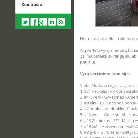
Kombučia
Netrukus paskelbsiu videorepor
Alų vertino vyrų ir moterų komi
galima pateikti skirtingą alų a
patį alų).
Vyrų vertinimo komisija:
Vieta. Aludario registracijos nr.
1. #21 Peckelis - RR Consecratio
2. #4 Overli - Gyvatynas - Ameri
3. #9 elis - 103 Kotrynos poniai -
4. #7 puaka - Vaiduoklis - Black 
5. #10 west - Gose su Hibiscus
6. #13 Zhiniukas - ??? - Miežių v
7. #19 GiN - Hefeweizen MoM20
8. #8 gi-bi - G'Porteris - Baltijos