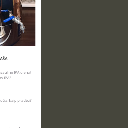
AŠAI
sauline IPA diena!
as IPA?
čia: kaip pradėti?