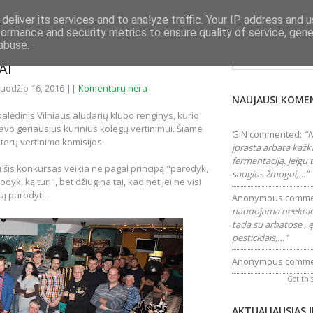
deliver its services and to analyze traffic. Your IP address and 
formance and security metrics to ensure quality of service, gen
Ieškokite šiame tink
abuse.
Ų KLUBO KONKURSO „PARODYK
AI
ruodžio 16, 2016 ||
Komentarų nėra
NAUJAUSI KOME
kalėdinis Vilniaus aludarių klubo renginys, kurio
avo geriausius kūrinius kolegų vertinimui. Šiame
GiN
commented:
“N
terų vertinimo komisijos.
įprasta arbata kažk
fermentaciją. Jeigu
i šis konkursas veikia ne pagal principą "parodyk,
saugios žmogui,…”
odyk, ką turi", bet džiugina tai, kad net jei ne visi
 ką parodyti.
Anonymous
comme
naudojama neekolog
tada su arbatose , ę
pesticidais,…”
Anonymous
comme
Get thi
AKTUALIAUSIAS 