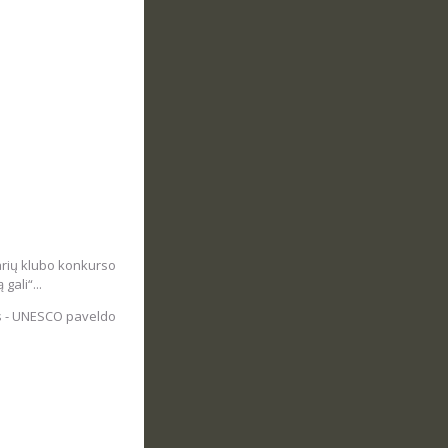
arių klubo konkurso
gali“...
us - UNESCO paveldo