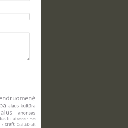
ndruomenė
yba
alaus kultūra
alus
anonsas
ė
ybas
barai
brandinimas
craft
onk
Craft&Draft