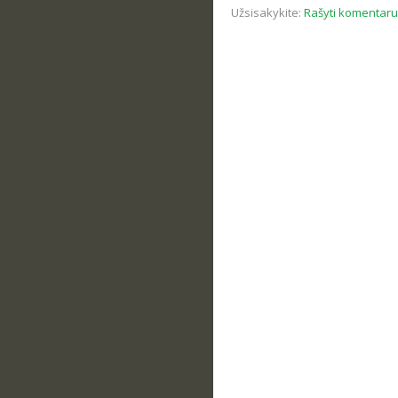
Užsisakykite:
Rašyti komentarus