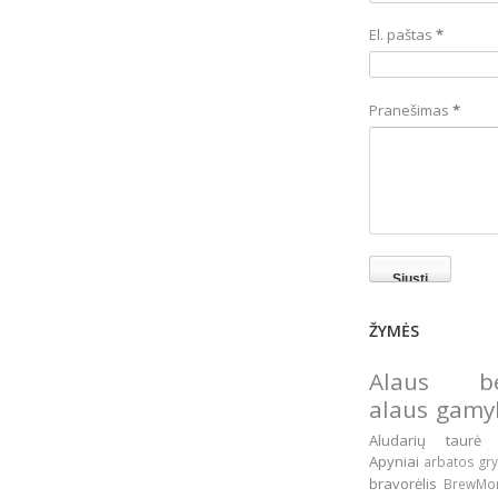
El. paštas
*
Pranešimas
*
ŽYMĖS
Alaus be
alaus gam
Aludarių taur
Apyniai
arbatos gr
bravorėlis
BrewM