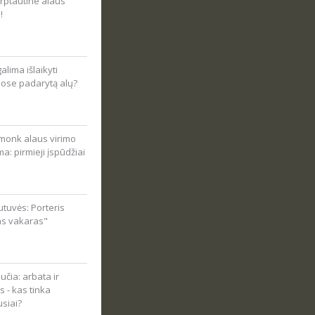
rptautine alaus
!
alima išlaikyti
ose padarytą alų?
onk alaus virimo
ma: pirmieji įspūdžiai
tuvės: Porteris
as vakaras"
čia: arbata ir
s - kas tinka
usiai?