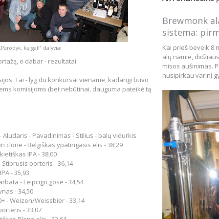
Brewmonk ala
sistema: pirm
Kai prieš beveik 8 
„Parodyk, ką gali“ dalyviai
alų namie, didžiau
tažą, o dabar - rezultatai.
misos aušinimas. Pr
nusipirkau varinį gy
sijos. Tai - lyg du konkursai viename, kadangi buvo
biems komisijoms (bet nebūtinai, dauguma pateikė tą
 - Aludaris - Pavadinimas - Stilius - balų vidurkis
n clone - Belgiškas ypatingasis elis - 38,29
kietiškas IPA - 38,00
 Stiprusis porteris - 36,14
IPA - 35,93
 arbata
- Leipcigo gose - 34,54
ynas - 34,50
+ - Weizen/Weissbier - 33,14
 porteris - 33,07