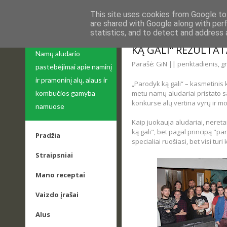
This site uses cookies from Google to 
are shared with Google along with per
statistics, and to detect and address 
APIE ALŲ
VILNIAUS ALUDARI
KĄ GALI“ REZULTAT
Namų aludario
Parašė: GiN || penktadienis, g
pastebėjimai apie naminį
ir pramoninį alų, alaus ir
„Parodyk ką gali“ – kasmetinis 
metu namų aludariai pristato s
kombučios gamyba
konkurse alų vertina vyrų ir mo
namuose
Kaip juokauja aludariai, nereta
ką gali", bet pagal principą "par
Pradžia
specialiai ruošiasi, bet visi turi
Straipsniai
Mano receptai
Vaizdo įrašai
Alus