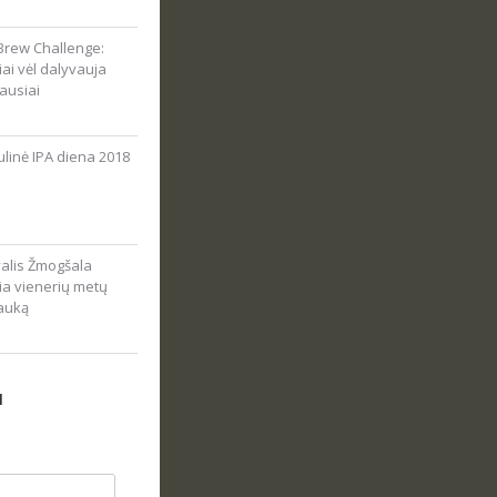
Brew Challenge:
viai vėl dalyvauja
ausiai
linė IPA diena 2018
valis Žmogšala
ia vienerių metų
auką
N