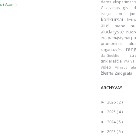
datos
eksperiment
 ( Atom )
gira
Gazavimas
į
įranga
istorija
ju
konkursai
liet
alus
mano nu
aludarystė
nuo
pamąstymai
pa
PAK
pramoninis a
ren
ragautuvės
st
skaičiuoklės
tinklaraščiai
vai
VAF
video
Vilniaus a
žiema
Žmogšala
ARCHYVAS
2026
( 2 )
►
2025
( 4 )
►
2024
( 5 )
►
2023
( 5 )
►