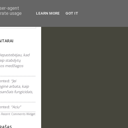
user-agent
erate usage
LEARN MORE
GOT IT
laraštyje...
NTARAI
epastebėjau, kad
aip stabdytų
 tos medžiagos
nted:
“Jei
inė arbata, kaip
sančiais fungicidais,
nted:
“Aciu”
s
Recent Comments Widget
ĮRAŠAS