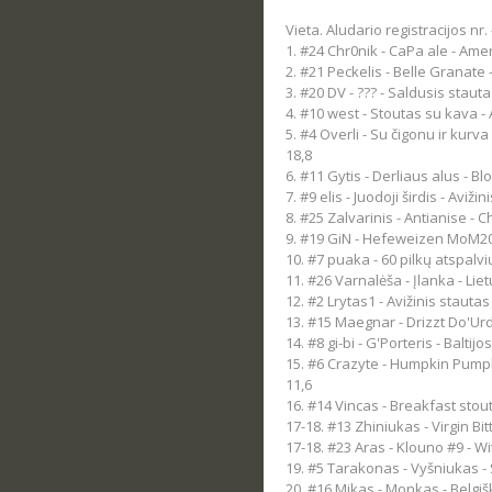
Vieta. Aludario registracijos nr.
1. #24 Chr0nik - CaPa ale - Amer
2. #21 Peckelis - Belle Granate 
3. #20 DV - ??? - Saldusis stauta
4. #10 west - Stoutas su kava - A
5. #4 Overli - Su čigonu ir kurv
18,8
6. #11 Gytis - Derliaus alus - Blo
7. #9 elis - Juodoji širdis - Avižin
8. #25 Zalvarinis - Antianise - C
9. #19 GiN - Hefeweizen MoM20
10. #7 puaka - 60 pilkų atspalvi
11. #26 Varnalėša - Įlanka - Lie
12. #2 Lrytas1 - Avižinis stautas 
13. #15 Maegnar - Drizzt Do'Urd
14. #8 gi-bi - G'Porteris - Baltijo
15. #6 Crazyte - Humpkin Pumpki
11,6
16. #14 Vincas - Breakfast stout
17-18. #13 Zhiniukas - Virgin Bitt
17-18. #23 Aras - Klouno #9 - Wit
19. #5 Tarakonas - Vyšniukas - 
20. #16 Mikas - Monkas - Belgiš