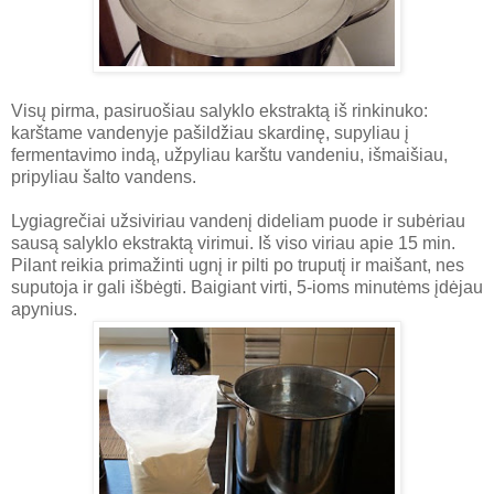
Visų pirma, pasiruošiau salyklo ekstraktą iš rinkinuko:
karštame vandenyje pašildžiau skardinę, supyliau į
fermentavimo indą, užpyliau karštu vandeniu, išmaišiau,
pripyliau šalto vandens.
Lygiagrečiai užsiviriau vandenį dideliam puode ir subėriau
sausą salyklo ekstraktą virimui. Iš viso viriau apie 15 min.
Pilant reikia primažinti ugnį ir pilti po truputį ir maišant, nes
suputoja ir gali išbėgti. Baigiant virti, 5-ioms minutėms įdėjau
apynius.