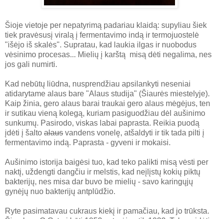
Šioje vietoje per nepatyrimą padariau klaidą: supyliau šiek
tiek pravėsusį viralą į fermentavimo indą ir termojuostelė
"išėjo iš skalės". Supratau, kad laukia ilgas ir nuobodus
vėsinimo procesas... Mielių į karštą misą dėti negalima, nes
jos gali numirti.
Kad nebūtų liūdna, nusprendžiau apsilankyti neseniai
atidarytame alaus bare "Alaus studija" (Šiaurės miestelyje).
Kaip žinia, gero alaus barai traukai gero alaus mėgėjus, ten
ir sutikau vieną kolegą, kuriam pasiguodžiau dėl aušinimo
sunkumų. Pasirodo, viskas labai paprasta. Reikia puodą
įdėti į šalto
alaus
vandens vonelę, atšaldyti ir tik tada pilti į
fermentavimo indą. Paprasta - gyveni ir mokaisi.
Aušinimo istorija baigėsi tuo, kad teko palikti misą vėsti per
naktį, uždengti dangčiu ir melstis, kad neįlįstų kokių piktų
bakterijų, nes misa dar buvo be mielių - savo karingųjų
gynėjų nuo bakterijų antplūdžio.
Ryte pasimatavau cukraus kiekį ir pamačiau, kad jo trūksta.