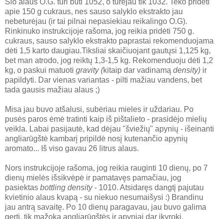
Šio alaus O.G. turi būti 1052, o turėjau tik 1032. Teko pridėti
apie 150 g cukraus, nes sauso salyklo ekstrakto jau
nebeturėjau (ir tai pilnai nepasiekiau reikalingo O.G).
Rinkinuko instrukcijoje rašoma, jog reikia pridėti 750 g.
cukraus, sauso salyklo ekstrakto paprastai rekomenduojama
dėti 1,5 karto daugiau.Tiksliai skaičiuojant gautųsi 1,125 kg,
bet man atrodo, jog reiktų 1,3-1,5 kg. Rekomenduoju dėti 1,2
kg, o paskui matuoti
gravity (
kitaip dar vadinamą
density)
ir
papildyti. Dar vienas variantas - pilti mažiau vandens, bet
tada gausis mažiau alaus ;)
Misa jau buvo atšalusi, subėriau mieles ir uždariau. Po
pusės paros ėmė tratinti kaip iš pištalieto - prasidėjo mielių
veikla. Labai pasijautė, kad dėjau "šviežių" apynių - išeinanti
angliarūgštė kambarį pripildė nosį kutenančio apynių
aromato... Iš viso gavau 26 litrus alaus.
Nors instrukcijoje rašoma, jog reikia rauginti 10 dienų, po 7
dienų mielės išsikvėpė ir pamatavęs pamačiau, jog
pasiektas
bottling density
- 1010. Atsidaręs dangtį pajutau
kvietinio alaus kvapą - su niekuo nesumaišysi :) Brandinu
jau antrą savaitę. Po 10 dienų paragavau, jau buvo galima
gerti, tik mažoka angliarūgštės ir apyniai dar įkyroki.