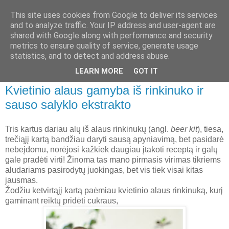
This site uses cookies from Google to deliver its services
Apie alų
and to analyze traffic. Your IP address and user-agent are
shared with Google along with performance and security
metrics to ensure quality of service, generate usage
Namų aludario pastebėjimai apie naminį ir pramoninį alų,
statistics, and to detect and address abuse.
alaus ir kombučios gamyba namuose
LEARN MORE
GOT IT
Kvietinio alaus gamyba iš rinkinuko ir
sauso salyklo ekstrakto
Tris kartus dariau alų iš alaus rinkinukų (angl.
beer kit
), tiesa,
trečiąjį kartą bandžiau daryti sausą apyniavimą, bet pasidarė
nebeįdomu, norėjosi kažkiek daugiau įtakoti receptą ir galų
gale pradėti virti! Žinoma tas mano pirmasis virimas tikriems
aludariams pasirodytų juokingas, bet vis tiek visai kitas
jausmas.
Žodžiu ketvirtąjį kartą paėmiau kvietinio alaus rinkinuką, kurį
gaminant reiktų pridėti cukraus,