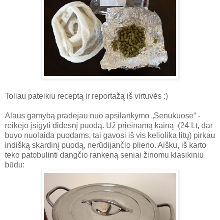
Toliau pateikiu receptą ir reportažą iš virtuvės :)
Alaus gamybą pradėjau nuo apsilankymo „Senukuose“ -
reikėjo įsigyti didesnį puodą. Už prieinamą kainą (24 Lt, dar
buvo nuolaida puodams, tai gavosi iš vis keliolika litų) pirkau
indišką skardinį puodą, nerūdijančio plieno. Aišku, iš karto
teko patobulinti dangčio rankeną seniai žinomu klasikiniu
būdu: