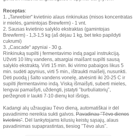
Receptas
:
1. „Tarwebier“ kvietinio alaus rinkinukas (misos koncentratas
ir mielės, gamintojas Brewferm) - 1 vnt.
2. Sausas kvietinio salyklo ekstraktas (gamintojas
Brewferm) - 1,3-1,5 kg (aš dėjau 1 kg, bet teko papildyti
cukrumi)
3. „Cascade“ apyniai - 30 g.
Rinkinuką supilti į fermentavimo indą pagal instrukciją.
Užvirti 10 litrų vandens, atsargiai maišant supilti sausą
salyklo ekstraktą. Virti 15 min. Iki virimo pabaigos likus 5
min. sudėti apynius, virti 5 min., ištraukti maišelį, nusunkti.
Dėti puodą į šalto vandens vonelę, atvėsinti iki 20-25 C ir
supilti įfermentavimo indą. Viską išmaišyti, suberti mieles,
lengvai pamaišyti, uždengti, įstatyti "burbuliatorių",
peržegnoti ir laukti 7-10 dienų kol išrūgs.
Kadangi alų užraugiau Tėvo dieną, automatiškai ir dėl
pavadinimo nereikia sukti galvos.
Pavadinau "Tėvo dienos
kvietinis"
. Dėl lankytojams kilusių keistų sąsajų, alaus
pavadinimas supaprastintas, tiesiog "Tėvo alus".