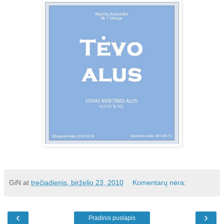
GiN
at
trečiadienis, birželio 23, 2010
Komentarų nėra:
‹
›
Pradinis puslapis