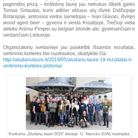
pagrindinį prizą – krištolinę taurę jau netrukus iškelti galės
Tomas Sirtautas, kuris
altbier
stiliaus alų išvirė Didžiojoje
Britanijoje, antrosios vietos laimėtojas – Ivan Glavan, išviręs
wood aged beer
– gyvena ir verda Kroatijoje. Trečioji vieta
atiteko Arūnui Pimpei su
belgian blonde ale
, gyvenančiam ir
verdančiam Lietuvoje.
Organizatorių svetainėje jau paskelbti išsamūs rezultatai,
vertinimo kortelės bei nuotraukos, skaitykite čia:
http://aludariutaure.lt/2019/05/aludariu-taure-19-rezultatai-ir-
vertinimo-korteles-pildoma/
Konkurso „Aludarių taurė 2019“ teisėjai. G. Navicko (GiN) nuotrauka