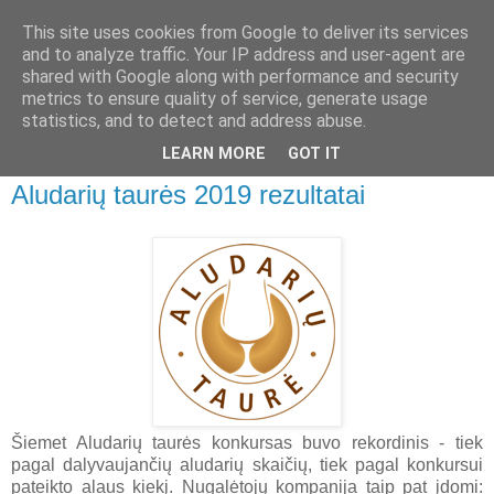
This site uses cookies from Google to deliver its services
Apie alų
and to analyze traffic. Your IP address and user-agent are
shared with Google along with performance and security
metrics to ensure quality of service, generate usage
Namų aludario pastebėjimai apie naminį ir pramoninį alų,
statistics, and to detect and address abuse.
alaus ir kombučios gamyba namuose
LEARN MORE
GOT IT
Aludarių taurės 2019 rezultatai
Šiemet Aludarių taurės konkursas buvo rekordinis - tiek
pagal dalyvaujančių aludarių skaičių, tiek pagal konkursui
pateikto alaus kiekį. Nugalėtojų kompanija taip pat įdomi: