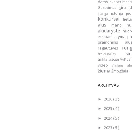
datos
eksperiment
gira
Gazavimas
į
įranga
istorija
ju
konkursai
liet
alus
mano nu
aludarystė
nuo
pamąstymai
pa
PAK
pramoninis a
ren
ragautuvės
st
skaičiuoklės
tinklaraščiai
vai
VAF
video
Vilniaus a
žiema
Žmogšala
ARCHYVAS
2026
( 2 )
►
2025
( 4 )
►
2024
( 5 )
►
2023
( 5 )
►