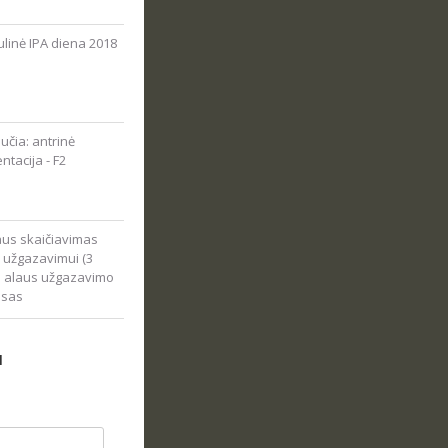
linė IPA diena 2018
čia: antrinė
ntacija - F2
us skaičiavimas
 užgazavimui (3
): alaus užgazavimo
esas
N