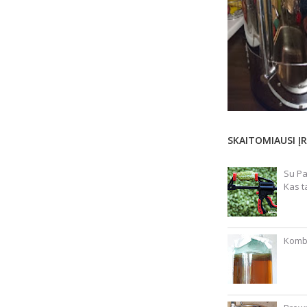
SKAITOMIAUSI ĮR
Su Pa
Kas t
Kombu