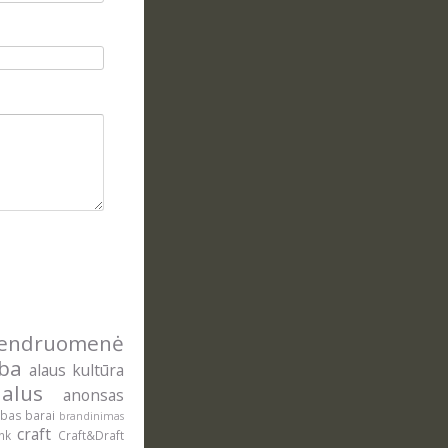
ndruomenė
yba
alaus kultūra
alus
anonsas
ė
ybas
barai
brandinimas
craft
onk
Craft&Draft