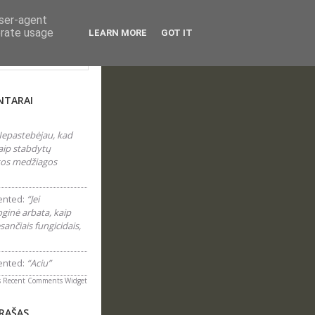
user-agent
erate usage
LEARN MORE
GOT IT
laraštyje...
NTARAI
epastebėjau, kad
aip stabdytų
 tos medžiagos
nted:
“Jei
inė arbata, kaip
sančiais fungicidais,
nted:
“Aciu”
s
Recent Comments Widget
ĮRAŠAS