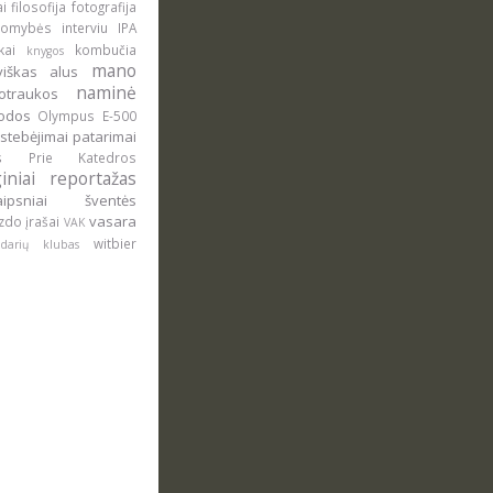
ai
filosofija
fotografija
domybės
interviu
IPA
okai
kombučia
knygos
mano
uviškas alus
naminė
otraukos
rodos
Olympus E-500
stebėjimai
patarimai
lus
Prie Katedros
giniai
reportažas
raipsniai
šventės
vasara
zdo įrašai
VAK
witbier
ludarių klubas