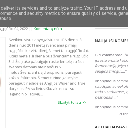
deliver its services and to analyze traffic. Your IP address and 
formance and security metrics to ensure quality of service, gen
Ieškokite šiame tink
abuse.
ALAUS ŠVENTĖS (2022)
rugpjūčio 04, 2022 ||
Komentarų nėra
Sveikinu visus apyngalvius su IPA diena! Ši
NAUJAUSI KOME
diena nuo 2011 metų švenčiama pirmąjį
rugpjūčio ketvirtadienį, šiemet tai rugpjūčio 4 d.
GiN
commented:
“N
Kitais metais ši diena bus švenčiama rugpjūčio
įprasta arbata kažk
3 d. Šio įrašo pabaigoje rasite lentelę su šios
fermentaciją. Jeigu
šventės datomis ateinančius 5
saugios žmogui,…”
metus.Švenčiant šią dieną, norisi paragauti
kažko išskirtinio. Šiemet turime galimybę
Anonymous
comme
paragauti nedidelės Anglijos Wiper and True
naudojama neekolog
daryklos IPA su lietuvišku akcentu - su
tada su arbatose , ę
legendinio lietuvių...
pesticidais,…”
Skaityti toliau >>
Anonymous
comme
Get thi
AKTUALIAUSIAS 