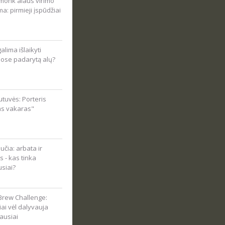
onk alaus virimo
ma: pirmieji įspūdžiai
alima išlaikyti
ose padarytą alų?
tuvės: Porteris
as vakaras"
čia: arbata ir
s - kas tinka
usiai?
Brew Challenge:
viai vėl dalyvauja
ausiai