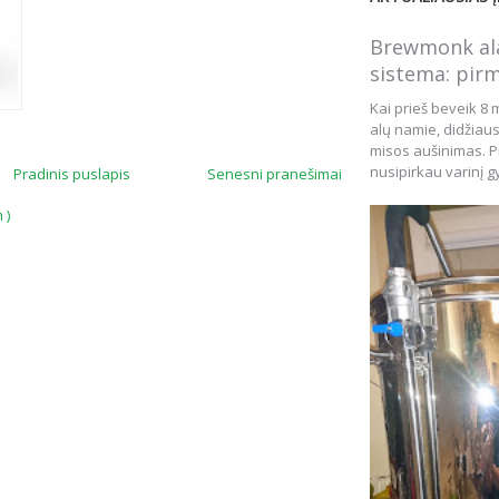
Brewmonk ala
sistema: pirm
Kai prieš beveik 8 
alų namie, didžiau
misos aušinimas. Pr
nusipirkau varinį gy
Pradinis puslapis
Senesni pranešimai
 )