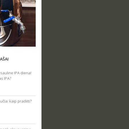
AŠAI
sauline IPA diena!
as IPA?
čia: kaip pradėti?