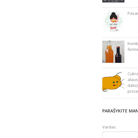
Pasau
Kombu
ferme
Cukra
alaus
dalis
proc
PARAŠYKITE MA
Vardas