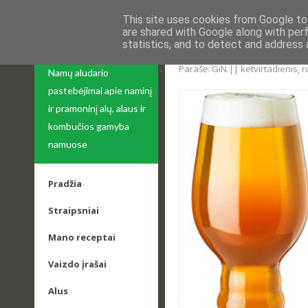
This site uses cookies from Google to 
are shared with Google along with per
statistics, and to detect and address 
APIE ALŲ
DVI KALENDORINĖS 
Parašė: GiN || ketvirtadienis, 
Namų aludario
pastebėjimai apie naminį
ir pramoninį alų, alaus ir
kombučios gamyba
namuose
Pradžia
Straipsniai
Mano receptai
Vaizdo įrašai
Alus