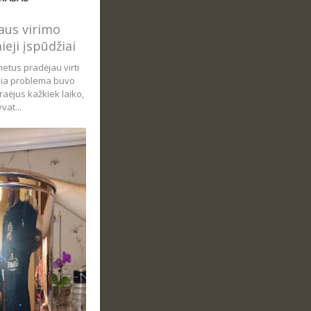
us virimo
ieji įspūdžiai
metus pradėjau virti
sia problema buvo
aėjus kažkiek laiko,
vat...