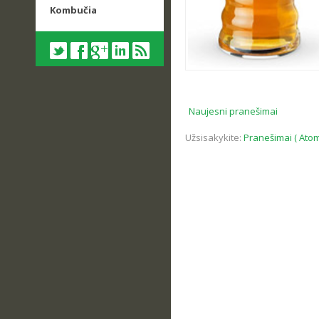
Kombučia
Naujesni pranešimai
Užsisakykite:
Pranešimai ( Atom