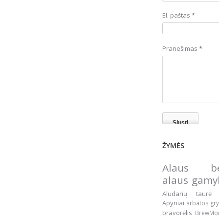
El. paštas
*
Pranešimas
*
ŽYMĖS
Alaus be
alaus gam
Aludarių taur
Apyniai
arbatos gr
bravorėlis
BrewM