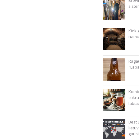
Brewm
siste
Kiek g
namu
Ragau
"Lab
Kombu
cukru
labia
Best 
lietu
gausi