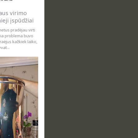
us virimo
ieji įspūdžiai
metus pradėjau virti
sia problema buvo
aėjus kažkiek laiko,
vat...