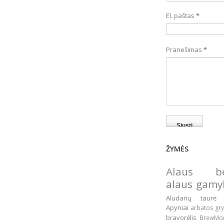
El. paštas
*
Pranešimas
*
ŽYMĖS
Alaus be
alaus gam
Aludarių taur
Apyniai
arbatos gr
bravorėlis
BrewM