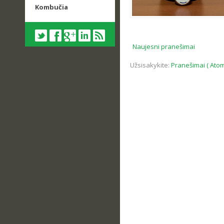
Kombučia
Naujesni pranešimai
Užsisakykite:
Pranešimai ( Atom