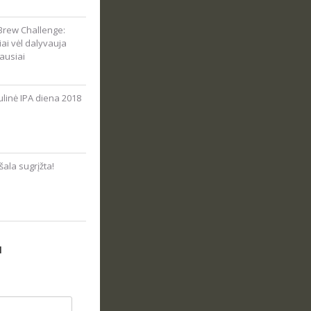
Brew Challenge:
viai vėl dalyvauja
ausiai
linė IPA diena 2018
ala sugrįžta!
N