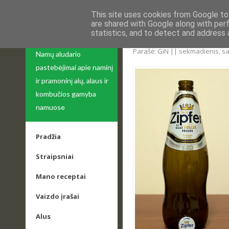
This site uses cookies from Google to 
are shared with Google along with per
statistics, and to detect and address 
APIE ALŲ
UŽSUKAMŲ BUTELIŲ
Parašė: GiN || sekmadienis, sa
Namų aludario
pastebėjimai apie naminį
ir pramoninį alų, alaus ir
kombučios gamyba
namuose
Pradžia
Straipsniai
Mano receptai
Vaizdo įrašai
Alus