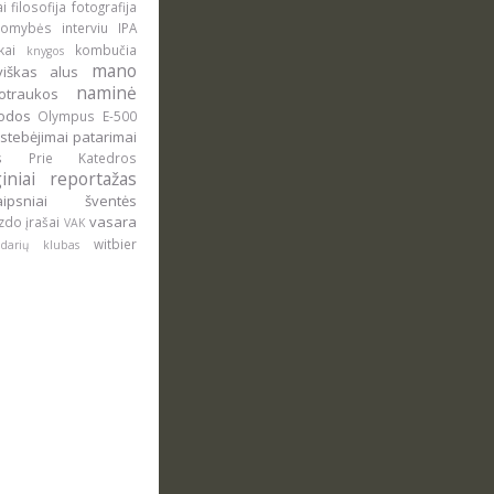
ai
filosofija
fotografija
domybės
interviu
IPA
okai
kombučia
knygos
mano
uviškas alus
naminė
otraukos
rodos
Olympus E-500
stebėjimai
patarimai
lus
Prie Katedros
giniai
reportažas
raipsniai
šventės
vasara
zdo įrašai
VAK
witbier
ludarių klubas