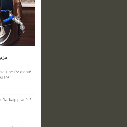
AŠAI
sauline IPA diena!
as IPA?
čia: kaip pradėti?