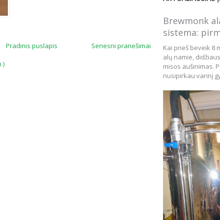
Brewmonk ala
sistema: pirm
Pradinis puslapis
Senesni pranešimai
Kai prieš beveik 8 
alų namie, didžiau
 )
misos aušinimas. Pr
nusipirkau varinį gy