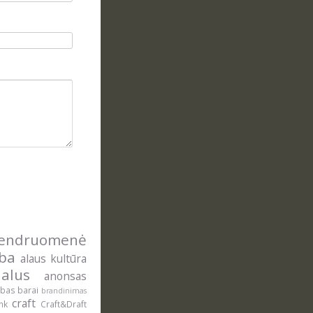
ndruomenė
yba
alaus kultūra
alus
anonsas
ė
ybas
barai
brandinimas
craft
onk
Craft&Draft