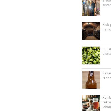
Brewm
siste
Kiek g
namu
Su Ta
diena
Ragau
"Lab
Kombu
cukru
labia