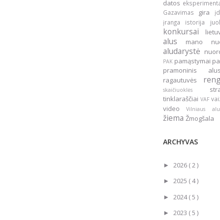
datos
eksperiment
gira
Gazavimas
į
įranga
istorija
ju
konkursai
liet
alus
mano nu
aludarystė
nuo
pamąstymai
pa
PAK
pramoninis a
ren
ragautuvės
st
skaičiuoklės
tinklaraščiai
vai
VAF
video
Vilniaus a
žiema
Žmogšala
ARCHYVAS
2026
( 2 )
►
2025
( 4 )
►
2024
( 5 )
►
2023
( 5 )
►