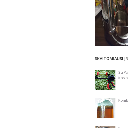
SKAITOMIAUSI ĮR
Su Pa
Kas t
Kombu