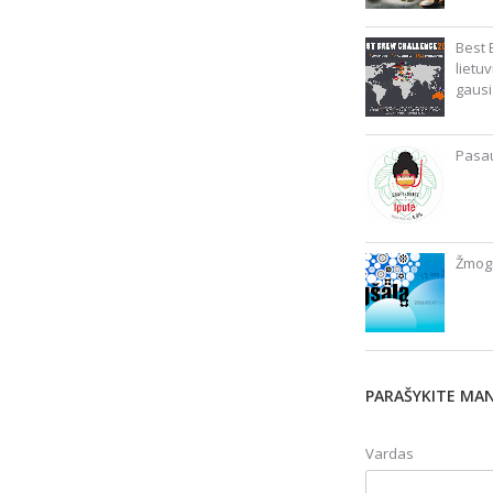
Best 
lietu
gausi
Pasau
Žmogš
PARAŠYKITE MA
Vardas