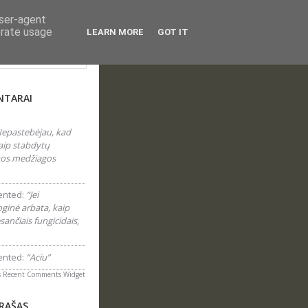
user-agent
erate usage
LEARN MORE
GOT IT
laraštyje...
NTARAI
epastebėjau, kad
aip stabdytų
 tos medžiagos
nted:
“Jei
inė arbata, kaip
sančiais fungicidais,
nted:
“Aciu”
s
Recent Comments Widget
ĮRAŠAS