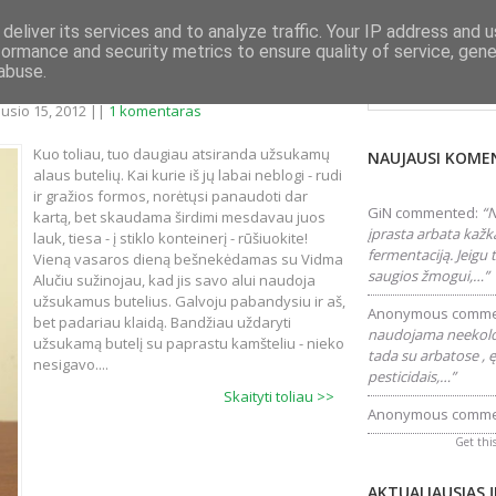
deliver its services and to analyze traffic. Your IP address and 
formance and security metrics to ensure quality of service, gen
Ieškokite šiame tink
abuse.
 PAKARTOTINA REINKARNACIJA
usio 15, 2012 ||
1 komentaras
Kuo toliau, tuo daugiau atsiranda užsukamų
NAUJAUSI KOME
alaus butelių. Kai kurie iš jų labai neblogi - rudi
ir gražios formos, norėtųsi panaudoti dar
GiN
commented:
“N
kartą, bet skaudama širdimi mesdavau juos
įprasta arbata kažk
lauk, tiesa - į stiklo konteinerį - rūšiuokite!
fermentaciją. Jeigu
Vieną vasaros dieną bešnekėdamas su Vidma
saugios žmogui,…”
Alučiu sužinojau, kad jis savo alui naudoja
užsukamus butelius. Galvoju pabandysiu ir aš,
Anonymous
comme
bet padariau klaidą. Bandžiau uždaryti
naudojama neekolog
užsukamą butelį su paprastu kamšteliu - nieko
tada su arbatose , ę
nesigavo....
pesticidais,…”
Skaityti toliau >>
Anonymous
comme
Get thi
AKTUALIAUSIAS 