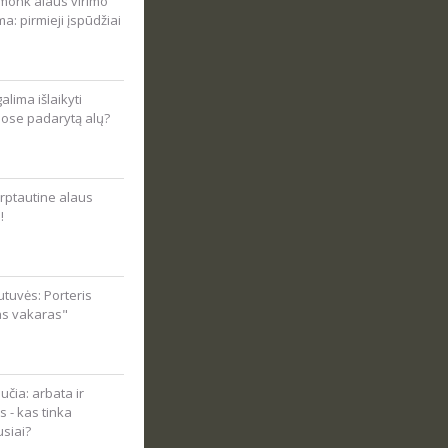
onk alaus virimo
ma: pirmieji įspūdžiai
alima išlaikyti
ose padarytą alų?
rptautine alaus
!
tuvės: Porteris
as vakaras"
čia: arbata ir
s - kas tinka
usiai?