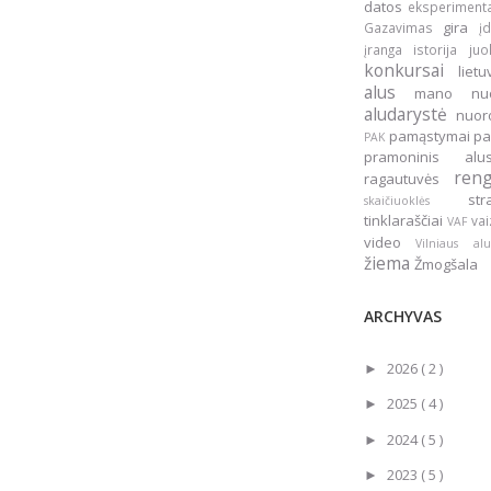
datos
eksperiment
gira
Gazavimas
į
įranga
istorija
ju
konkursai
liet
alus
mano nu
aludarystė
nuo
pamąstymai
pa
PAK
pramoninis a
ren
ragautuvės
st
skaičiuoklės
tinklaraščiai
vai
VAF
video
Vilniaus a
žiema
Žmogšala
ARCHYVAS
2026
( 2 )
►
2025
( 4 )
►
2024
( 5 )
►
2023
( 5 )
►