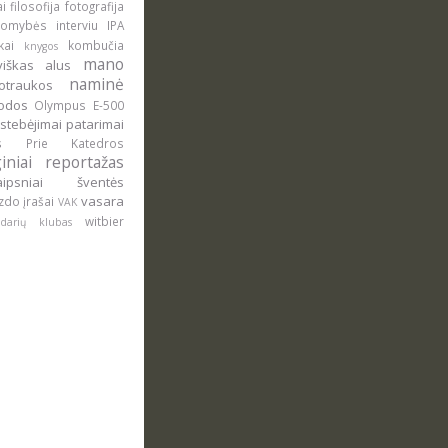
ai
filosofija
fotografija
domybės
interviu
IPA
okai
kombučia
knygos
mano
uviškas alus
naminė
otraukos
rodos
Olympus E-500
stebėjimai
patarimai
lus
Prie Katedros
giniai
reportažas
raipsniai
šventės
vasara
zdo įrašai
VAK
witbier
ludarių klubas