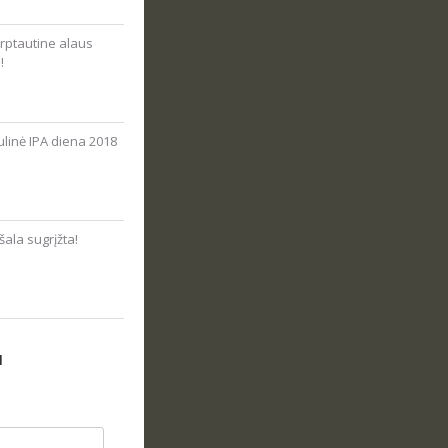
rptautine alaus
!
linė IPA diena 2018
ala sugrįžta!
N