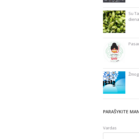
Su Ta
diena
Pasau
Žmogš
PARAŠYKITE MA
Vardas