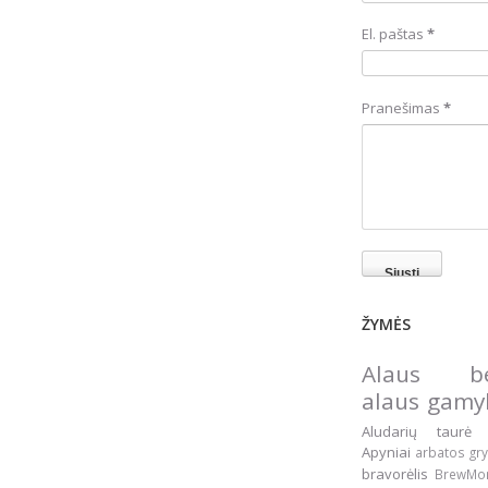
El. paštas
*
Pranešimas
*
ŽYMĖS
Alaus be
alaus gam
Aludarių taur
Apyniai
arbatos gr
bravorėlis
BrewM