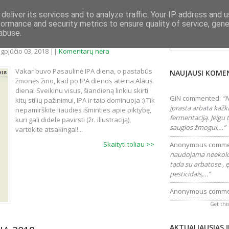
deliver its services and to analyze traffic. Your IP address and 
formance and security metrics to ensure quality of service, gen
Ieškokite šiame tink
abuse.
RPTAUTINE ALAUS DIENA 2018
gpjūčio 03, 2018 ||
Komentarų nėra
Vakar buvo Pasaulinė IPA diena, o pastabūs
NAUJAUSI KOME
žmonės žino, kad po IPA dienos ateina Alaus
diena! Sveikinu visus, šiandieną linkiu skirti
GiN
commented:
“N
kitų stilių pažinimui, IPA ir taip dominuoja :) Tik
įprasta arbata kažk
nepamirškite liaudies išminties apie piktybę,
fermentaciją. Jeigu
kuri gali didele pavirsti (žr. iliustraciją),
saugios žmogui,…”
vartokite atsakingai!...
Skaityti toliau >>
Anonymous
comme
naudojama neekolog
tada su arbatose , ę
pesticidais,…”
Anonymous
comme
Get thi
AKTUALIAUSIAS 