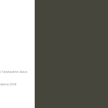
u Tarptautine alaus
 diena 2018