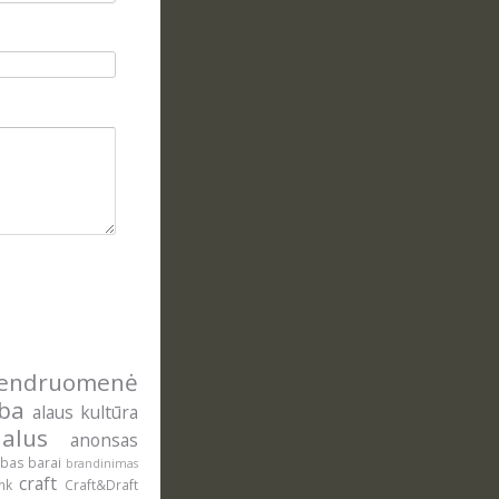
ndruomenė
yba
alaus kultūra
alus
anonsas
ė
ybas
barai
brandinimas
craft
onk
Craft&Draft