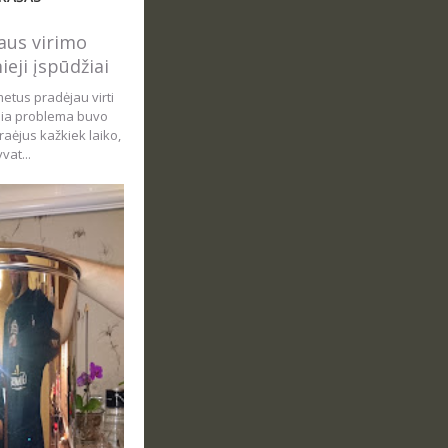
us virimo
ieji įspūdžiai
metus pradėjau virti
sia problema buvo
aėjus kažkiek laiko,
vat...