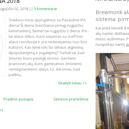
NA 2018
rugpjūčio 02, 2018 ||
5 komentarai
Brewmonk ala
sistema: pirm
Sveikinu visus apyngalvius su Pasauline IPA
diena! Ši diena švenčiama pirmąjį rugpjūčio
Kai prieš beveik 8 
ketvirtadienį, šiemet tai rugpjūčio 2 diena. IPA -
alų namie, didžiau
tai alaus stilius, kuris siejamas su craft'inio
misos aušinimas. Pr
alaus revoliucija ir yra neatsiejamas nuo šios
nusipirkau varinį gy
kultūros. Kas lėmė tokį šio stiliaus atgimimą,
išpopuliarėjimą ir įsigalėjimą? Turbūt tai, kad
žmonės buvo pasiilgę skonio. Gerdami
pramoninį alų, kuris gaminamas žmonėms
nemėgstantiems alaus, t.y. daromas, kad
patiktų...
Skaityti toliau >>
Pradinis puslapis
Senesni pranešimai
 )