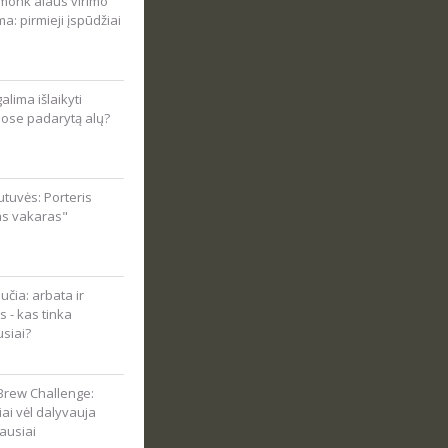
onk alaus virimo
ma: pirmieji įspūdžiai
alima išlaikyti
ose padarytą alų?
tuvės: Porteris
as vakaras"
čia: arbata ir
s - kas tinka
usiai?
Brew Challenge:
viai vėl dalyvauja
ausiai