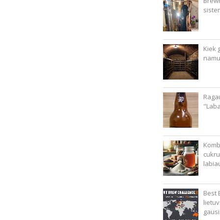
Brewm
siste
Kiek g
namu
Ragau
"Lab
Kombu
cukru
labia
Best 
lietu
gausi