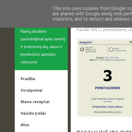
This site uses cookies from Google to 
are shared with Google along with per
statistics, and to detect and address 
APIE ALŲ
SVEIKINIMAI SU TA
Parašė: GiN || penktadienis, ru
Namų aludario
pastebėjimai apie naminį
ir pramoninį alų, alaus ir
kombučios gamyba
namuose
Pradžia
Straipsniai
Mano receptai
Vaizdo įrašai
Alus