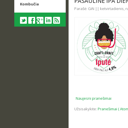
PASAULINĖ IPA DIE
Kombučia
Parašė: GiN || ketvirtadienis, 
Naujesni pranešimai
Užsisakykite:
Pranešimai ( Atom