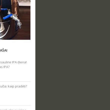
AŠAI
sauline IPA diena!
as IPA?
čia: kaip pradėti?