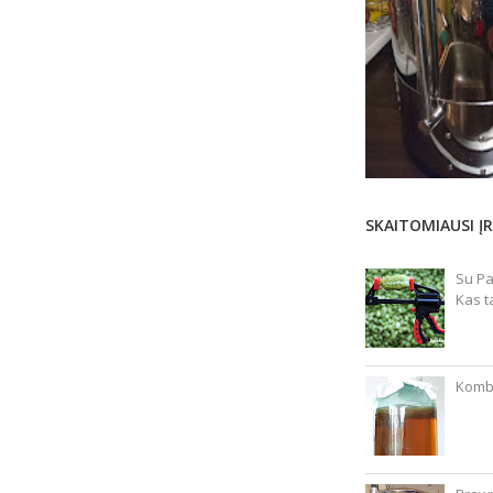
SKAITOMIAUSI ĮR
Su Pa
Kas t
Kombu