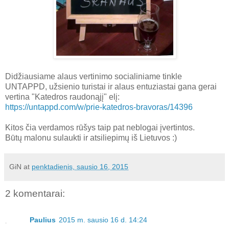
Didžiausiame alaus vertinimo socialiniame tinkle
UNTAPPD, užsienio turistai ir alaus entuziastai gana gerai
vertina "Katedros raudonąjį" elį:
https://untappd.com/w/prie-katedros-bravoras/14396
Kitos čia verdamos rūšys taip pat neblogai įvertintos.
Būtų malonu sulaukti ir atsiliepimų iš Lietuvos :)
GiN
at
penktadienis, sausio 16, 2015
2 komentarai:
Paulius
2015 m. sausio 16 d. 14:24