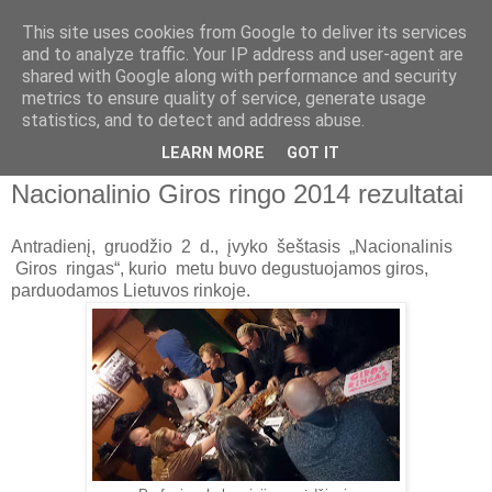
This site uses cookies from Google to deliver its services
Apie alų
and to analyze traffic. Your IP address and user-agent are
shared with Google along with performance and security
metrics to ensure quality of service, generate usage
Namų aludario pastebėjimai apie naminį ir pramoninį alų,
statistics, and to detect and address abuse.
alaus ir kombučios gamyba namuose
LEARN MORE
GOT IT
Nacionalinio Giros ringo 2014 rezultatai
Antradienį, gruodžio 2 d., įvyko šeštasis „Nacionalinis
Giros ringas“, kurio metu buvo degustuojamos giros,
parduodamos Lietuvos rinkoje.