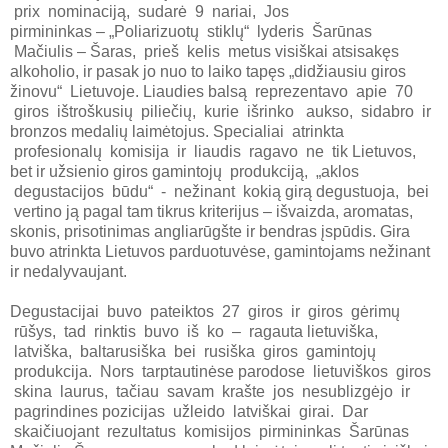
prix nominaciją, sudarė 9 nariai, Jos
pirmininkas – „Poliarizuotų stiklų“ lyderis Šarūnas
Mačiulis – Šaras, prieš kelis metus visiškai atsisakęs
alkoholio, ir pasak jo nuo to laiko tapęs „didžiausiu giros
žinovu“ Lietuvoje. Liaudies balsą reprezentavo apie 70
giros ištroškusių piliečių, kurie išrinko aukso, sidabro ir
bronzos medalių laimėtojus. Specialiai atrinkta
profesionalų komisija ir liaudis ragavo ne tik Lietuvos,
bet ir užsienio giros gamintojų produkciją, „aklos
degustacijos būdu“ - nežinant kokią girą degustuoja, bei
vertino ją pagal tam tikrus kriterijus – išvaizda, aromatas,
skonis, prisotinimas angliarūgšte ir bendras įspūdis. Gira
buvo atrinkta Lietuvos parduotuvėse, gamintojams nežinant
ir nedalyvaujant.
Degustacijai buvo pateiktos 27 giros ir giros gėrimų
rūšys, tad rinktis buvo iš ko – ragauta lietuviška,
latviška, baltarusiška bei rusiška giros gamintojų
produkcija. Nors tarptautinėse parodose lietuviškos giros
skina laurus, tačiau savam krašte jos nesublizgėjo ir
pagrindines pozicijas užleido latviškai girai. Dar
skaičiuojant rezultatus komisijos pirmininkas Šarūnas