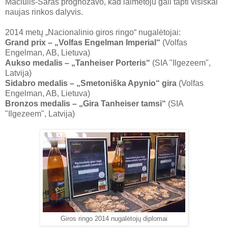
Mačiulis-Šaras prognozavo, kad laimėtoju gali tapti visiškai
naujas rinkos dalyvis.
2014 metų „Nacionalinio giros ringo“ nugalėtojai:
Grand prix – „Volfas Engelman Imperial“
(Volfas
Engelman, AB, Lietuva)
Aukso medalis – „Tanheiser Porteris“
(SIA "Ilgezeem",
Latvija)
Sidabro medalis – „Smetoniška Apynio“ gira
(Volfas
Engelman, AB, Lietuva)
Bronzos medalis – „Gira Tanheiser tamsi“
(SIA
"Ilgezeem", Latvija)
Giros ringo 2014 nugalėtojų diplomai