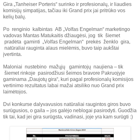
Gira „Tanheiser Porteris“ surinko ir profesionalų, ir liaudies
komisijų simpatijas, tačiau iki Grand prix jai pritrūko vos
kelių balų.
Po renginio kalbintas AB „Volfas Engelman“ marketingo
vadovas Mantas Matukaitis džiaugėsi, jog tik šiemet
pradėta gaminti „Volfas Engelman“ prekės ženklo gira,
natūraliai rauginta alaus mielėmis, buvo taip aukštai
įvertinta.
Maloniai nustebino mažųjų gamintojų naujiena – tik
šiemet rinkoje pasirodžiusi šeimos bravore Pakruojyje
gaminama „Daujotų gira“, kuri pagal profesionalų komisijos
vertinimo rezultatus labai mažai atsiliko nuo Grand prix
laimėtojos.
Dvi konkurse dalyvavusios natūraliai raugintos giros buvo
surūgusios, o gaila
–
jos galėjo neblogai pasirodyti. Guodžia
tik tai, kad jei gira surūgsta, vadinasi, joje yra kam surūgti :)