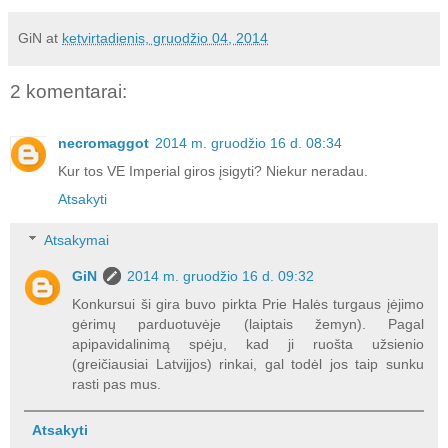
GiN
at
ketvirtadienis, gruodžio 04, 2014
2 komentarai:
necromaggot
2014 m. gruodžio 16 d. 08:34
Kur tos VE Imperial giros įsigyti? Niekur neradau.
Atsakyti
Atsakymai
GiN
2014 m. gruodžio 16 d. 09:32
Konkursui ši gira buvo pirkta Prie Halės turgaus įėjimo
gėrimų parduotuvėje (laiptais žemyn). Pagal
apipavidalinimą spėju, kad ji ruošta užsienio
(greičiausiai Latvijjos) rinkai, gal todėl jos taip sunku
rasti pas mus.
Atsakyti