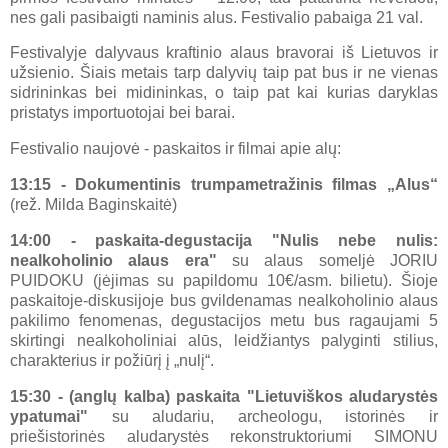
nes gali pasibaigti naminis alus. Festivalio pabaiga 21 val.
Festivalyje dalyvaus kraftinio alaus bravorai iš Lietuvos ir
užsienio. Šiais metais tarp dalyvių taip pat bus ir ne vienas
sidrininkas bei midininkas, o taip pat kai kurias daryklas
pristatys importuotojai bei barai.
Festivalio naujovė - paskaitos ir filmai apie alų:
13:15 - Dokumentinis trumpametražinis filmas „Alus“
(rež. Milda Baginskaitė)
14:00 - paskaita-degustacija "Nulis nebe nulis:
nealkoholinio alaus era"
su alaus someljė JORIU
PUIDOKU (įėjimas su papildomu 10€/asm. bilietu). Šioje
paskaitoje-diskusijoje bus gvildenamas nealkoholinio alaus
pakilimo fenomenas, degustacijos metu bus ragaujami 5
skirtingi nealkoholiniai alūs, leidžiantys palyginti stilius,
charakterius ir požiūrį į „nulį“.
15:30 - (anglų kalba) paskaita "Lietuviškos aludarystės
ypatumai"
su aludariu, archeologu, istorinės ir
priešistorinės aludarystės rekonstruktoriumi SIMONU