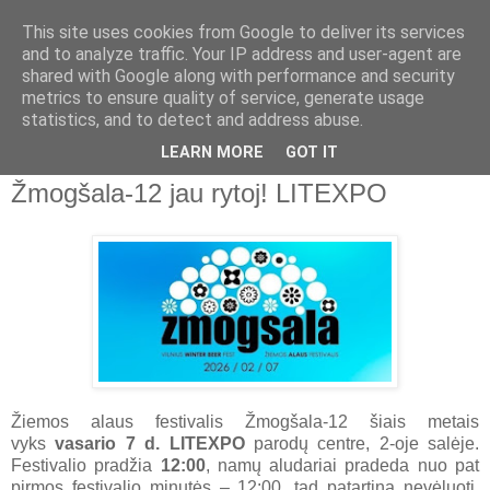
This site uses cookies from Google to deliver its services
Apie alų
and to analyze traffic. Your IP address and user-agent are
shared with Google along with performance and security
metrics to ensure quality of service, generate usage
Namų aludario pastebėjimai apie naminį ir pramoninį alų,
statistics, and to detect and address abuse.
alaus ir kombučios gamyba namuose
LEARN MORE
GOT IT
Žmogšala-12 jau rytoj! LITEXPO
Žiemos alaus festivalis Žmogšala-12 šiais metais
vyks
vasario 7 d. LITEXPO
parodų centre, 2-oje salėje.
Festivalio pradžia
12:00
, namų aludariai pradeda nuo pat
pirmos festivalio minutės
–
12:00, tad patartina nevėluoti,