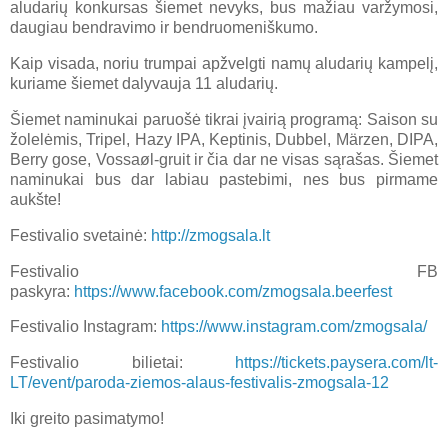
aludarių konkursas šiemet nevyks, bus mažiau varžymosi,
daugiau bendravimo ir bendruomeniškumo.
Kaip visada, noriu trumpai apžvelgti namų aludarių kampelį,
kuriame šiemet dalyvauja 11 aludarių.
Šiemet naminukai paruošė tikrai įvairią programą: Saison su
žolelėmis, Tripel, Hazy IPA, Keptinis, Dubbel, Märzen, DIPA,
Berry gose, Vossaøl-gruit ir čia dar ne visas sąrašas. Šiemet
naminukai bus dar labiau pastebimi, nes bus pirmame
aukšte!
Festivalio svetainė:
http://zmogsala.lt
Festivalio FB
paskyra:
https://www.facebook.com/zmogsala.beerfest
Festivalio Instagram:
https://www.instagram.com/zmogsala/
Festivalio bilietai:
https://tickets.paysera.com/lt-
LT/event/paroda-ziemos-alaus-festivalis-zmogsala-12
Iki greito pasimatymo!