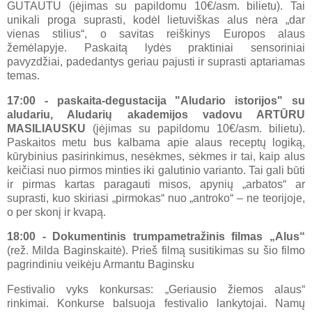
GUTAUTU (įėjimas su papildomu 10€/asm. bilietu). Tai
unikali proga suprasti, kodėl lietuviškas alus nėra „dar
vienas stilius“, o savitas reiškinys Europos alaus
žemėlapyje. Paskaitą lydės praktiniai sensoriniai
pavyzdžiai, padedantys geriau pajusti ir suprasti aptariamas
temas.
17:00 - paskaita-degustacija "Aludario istorijos" su
aludariu, Aludarių akademijos vadovu ARTŪRU
MASILIAUSKU
(įėjimas su papildomu 10€/asm. bilietu).
Paskaitos metu bus kalbama apie alaus receptų logiką,
kūrybinius pasirinkimus, nesėkmes, sėkmes ir tai, kaip alus
keičiasi nuo pirmos minties iki galutinio varianto. Tai gali būti
ir pirmas kartas paragauti misos, apynių „arbatos“ ar
suprasti, kuo skiriasi „pirmokas“ nuo „antrokо“ – ne teorijoje,
o per skonį ir kvapą.
18:00 - Dokumentinis trumpametražinis filmas „Alus“
(rež. Milda Baginskaitė). Prieš filmą susitikimas su šio filmo
pagrindiniu veikėju Armantu Baginsku
Festivalio vyks konkursas: „Geriausio žiemos alaus“
rinkimai. Konkurse balsuoja festivalio lankytojai. Namų