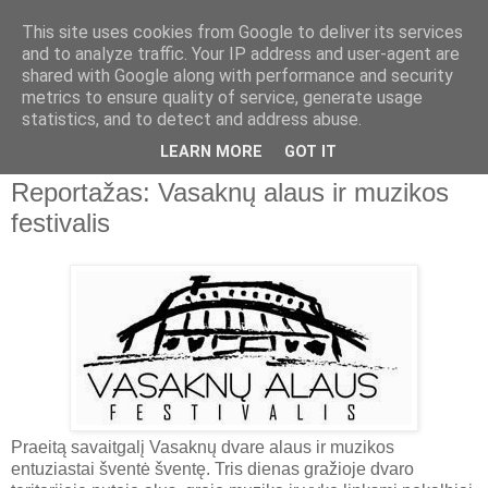
This site uses cookies from Google to deliver its services
Apie alų
and to analyze traffic. Your IP address and user-agent are
shared with Google along with performance and security
metrics to ensure quality of service, generate usage
Namų aludario pastebėjimai apie naminį ir pramoninį alų,
statistics, and to detect and address abuse.
alaus ir kombučios gamyba namuose
LEARN MORE
GOT IT
Reportažas: Vasaknų alaus ir muzikos
festivalis
Praeitą savaitgalį Vasaknų dvare alaus ir muzikos
entuziastai šventė šventę. Tris dienas gražioje dvaro