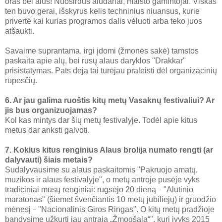
oras bei alus! Nuoširdūs aludariai, maisto gamintojai. Viskas
ten buvo gerai, išskyrus kelis techninius niuansus, kurie
privertė kai kurias programos dalis vėluoti arba teko juos
atšaukti.
Savaime suprantama, irgi įdomi (žmonės sakė) tamstos
paskaita apie alų, bei rusų alaus daryklos "Drakkar"
prisistatymas. Pats deja tai turėjau praleisti dėl organizacinių
rūpesčių.
6. Ar jau galima ruoštis kitų metų Vasaknų festivaliui? Ar
jis bus organizuojamas?
Kol kas mintys dar šių metų festivalyje. Todėl apie kitus
metus dar anksti galvoti.
7. Kokius kitus renginius Alaus brolija numato rengti (ar
dalyvauti) šiais metais?
Sudalyvausime su alaus paskaitomis "Pakruojo amatų,
muzikos ir alaus festivalyje", o metų antroje pusėje vyks
tradiciniai mūsų renginiai: rugsėjo 20 dieną
"Alutinio
–
maratonas" (šiemet švenčiantis 10 metų jubiliejų) ir gruodžio
mėnesį
"Nacionalinis Giros Ringas". O kitų metų pradžioje
–
bandysime užkurti jau antrąją „Žmogšalą“", kuri įvyks 2015