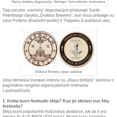
Namų aludarių degustacija. Neringos Samuolienės nuotraukos
Taip pat prie „naminių“ degustacijos prisijungė Sankt
Peterburgo darykla „Drakkar Brewery“, kuri visus pribaigė su
savo Porteriu (Kexholm porter) ir Trippeliu (Landskron ale).
Drakkar Brewery alaus padukai
Jūsų dėmesiui trumpas interviu su „Alaus brolijos“ seniūnu ir
pagrindiniu renginio organizatoriumi Vidmantu
Laurinavičiumi.
1. Kokia buvo festivalio idėja? Kuo jis skiriasi nuo kitų
festivalių?
Idėja buvo populiarinti mažuosius aludarius, juk tai ir yra
bendra ALAUS BROLIJOS misija. Mums buvo pasiūlyta