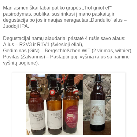
Man asmeniškai labai patiko grupės „Trol gniot el'“
pasirodymas, publika, susirinkusi į mano paskaitą ir
degustacija po jos ir naujas neragautas „Dundulio“ alus –
Juodoji IPA.
Degustacijai namų alaudariai pristatė 4 rūšis savo alaus:
Alius – R2V3 ir R1V1 (šviesieji eliai),
Gediminas (GiN) – Bergschlößchen WIT (2 virimas, witbier),
Povilas (Žalvarinis) – Paslaptingoji vyšnia (alus su namine
vyšnių uogiene).