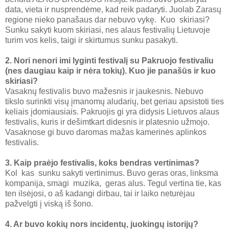
data, vieta ir nusprendėme, kad reik padaryti. Juolab Zarasų
regione nieko panašaus dar nebuvo vykę. Kuo skiriasi?
Sunku sakyti kuom skiriasi, nes alaus festivalių Lietuvoje
turim vos kelis, taigi ir skirtumus sunku pasakyti.
2. Nori nenori imi lyginti festivalį su Pakruojo festivaliu
(nes daugiau kaip ir nėra tokių). Kuo jie panašūs ir kuo
skiriasi?
Vasaknų festivalis buvo mažesnis ir jaukesnis. Nebuvo
tikslo surinkti visų įmanomų aludarių, bet geriau apsistoti ties
keliais įdomiausiais. Pakruojis gi yra didysis Lietuvos alaus
festivalis, kuris ir dešimtkart didesnis ir platesnio užmojo.
Vasaknose gi buvo daromas mažas kamerinės aplinkos
festivalis.
3. Kaip praėjo festivalis, koks bendras vertinimas?
Kol kas sunku sakyti vertinimus. Buvo geras oras, linksma
kompanija, smagi muzika, geras alus. Tegul vertina tie, kas
ten ilsėjosi, o aš kadangi dirbau, tai ir laiko neturėjau
pažvelgti į viską iš šono.
4. Ar buvo kokių nors incidentų, juokingų istorijų?