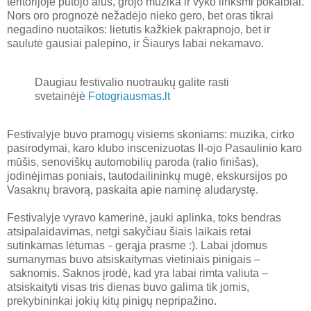
teritorijoje putojo alus, grojo muzika ir vyko linksmi pokalbiai.
Nors oro prognozė nežadėjo nieko gero, bet oras tikrai
negadino nuotaikos: lietutis kažkiek pakrapnojo, bet ir
saulutė gausiai palepino, ir Šiaurys labai nekamavo.
Daugiau festivalio nuotraukų galite rasti
svetainėjė
Fotogriausmas.lt
Festivalyje buvo pramogų visiems skoniams: muzika, cirko
pasirodymai, karo klubo inscenizuotas II-ojo Pasaulinio karo
mūšis, senoviškų automobilių paroda (ralio finišas),
jodinėjimas poniais, tautodailininkų mugė, ekskursijos po
Vasaknų bravorą, paskaita apie naminę aludarystę.
Festivalyje vyravo kamerinė, jauki aplinka, toks bendras
atsipalaidavimas, netgi sakyčiau šiais laikais retai
sutinkamas lėtumas
gerąja prasme :). Labai įdomus
–
sumanymas buvo atsiskaitymas vietiniais pinigais –
saknomis. Saknos įrodė, kad yra labai rimta valiuta –
atsiskaityti visas tris dienas buvo galima tik jomis,
prekybininkai jokių kitų pinigų nepripažino.