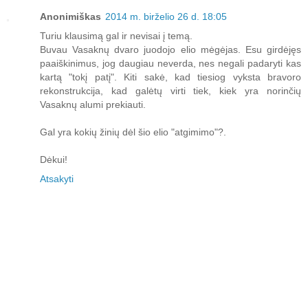
Anonimiškas
2014 m. birželio 26 d. 18:05
Turiu klausimą gal ir nevisai į temą.
Buvau Vasaknų dvaro juodojo elio mėgėjas. Esu girdėjęs
paaiškinimus, jog daugiau neverda, nes negali padaryti kas
kartą "tokį patį". Kiti sakė, kad tiesiog vyksta bravoro
rekonstrukcija, kad galėtų virti tiek, kiek yra norinčių
Vasaknų alumi prekiauti.
Gal yra kokių žinių dėl šio elio "atgimimo"?.
Dėkui!
Atsakyti