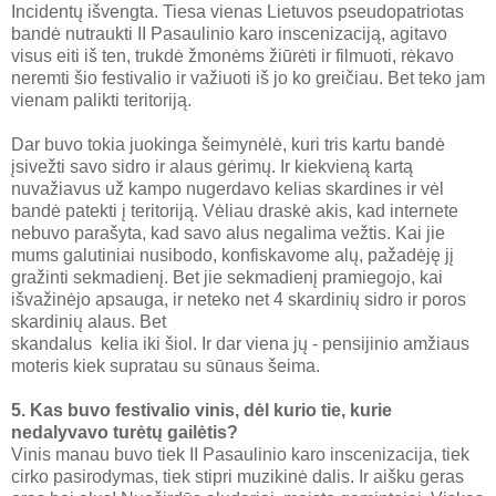
Incidentų išvengta. Tiesa vienas Lietuvos pseudopatriotas
bandė nutraukti II Pasaulinio karo inscenizaciją, agitavo
visus eiti iš ten, trukdė žmonėms žiūrėti ir filmuoti, rėkavo
neremti šio festivalio ir važiuoti iš jo ko greičiau. Bet teko jam
vienam palikti teritoriją.
Dar buvo tokia juokinga šeimynėlė, kuri tris kartu bandė
įsivežti savo sidro ir alaus gėrimų. Ir kiekvieną kartą
nuvažiavus už kampo nugerdavo kelias skardines ir vėl
bandė patekti į teritoriją. Vėliau draskė akis, kad internete
nebuvo parašyta, kad savo alus negalima vežtis. Kai jie
mums galutiniai nusibodo, konfiskavome alų, pažadėję jį
gražinti sekmadienį. Bet jie sekmadienį pramiegojo, kai
išvažinėjo apsauga, ir neteko net 4 skardinių sidro ir poros
skardinių alaus. Bet
skandalus kelia iki šiol. Ir dar viena jų - pensijinio amžiaus
moteris kiek supratau su sūnaus šeima.
5. Kas buvo festivalio vinis, dėl kurio tie, kurie
nedalyvavo turėtų gailėtis?
Vinis manau buvo tiek II Pasaulinio karo inscenizacija, tiek
cirko pasirodymas, tiek stipri muzikinė dalis. Ir aišku geras