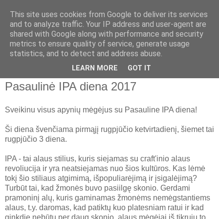
This site uses cookies from Google to deliver its services
Apie alų
and to analyze traffic. Your IP address and user-agent are
shared with Google along with performance and security
metrics to ensure quality of service, generate usage
Namų aludario pastebėjimai apie naminį ir pramoninį alų,
statistics, and to detect and address abuse.
alaus ir kombučios gamyba namuose
LEARN MORE
GOT IT
Pasaulinė IPA diena 2017
Sveikinu visus apynių mėgėjus su Pasauline IPA diena!
Ši diena švenčiama pirmąjį rugpjūčio ketvirtadienį, šiemet tai
rugpjūčio 3 diena.
IPA - tai alaus stilius, kuris siejamas su craft'inio alaus
revoliucija ir yra neatsiejamas nuo šios kultūros. Kas lėmė
tokį šio stiliaus atgimimą, išpopuliarėjimą ir įsigalėjimą?
Turbūt tai, kad žmonės buvo pasiilgę skonio. Gerdami
pramoninį alų, kuris gaminamas žmonėms nemėgstantiems
alaus, t.y. daromas, kad patiktų kuo platesniam ratui ir kad
ginkdie nebūtų per daug skonio, alaus mėgėjai iš tikrųjų to