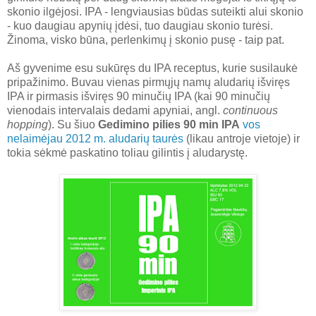
skonio ilgėjosi. IPA - lengviausias būdas suteikti alui skonio
- kuo daugiau apynių įdėsi, tuo daugiau skonio turėsi.
Žinoma, visko būna, perlenkimų į skonio pusę - taip pat.
Aš gyvenime esu sukūręs du IPA receptus, kurie susilaukė
pripažinimo. Buvau vienas pirmųjų namų aludarių išviręs
IPA ir pirmasis išviręs 90 minučių IPA (kai 90 minučių
vienodais intervalais dedami apyniai, angl.
continuous
hopping
). Su šiuo
Gedimino pilies 90 min IPA
vos
nelaimėjau 2012 m. aludarių taurės
(likau antroje vietoje) ir
tokia sėkmė paskatino toliau gilintis į aludarystę.