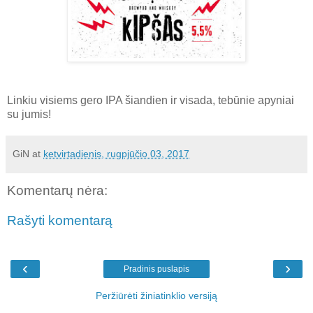
Linkiu visiems gero IPA šiandien ir visada, tebūnie apyniai
su jumis!
GiN
at
ketvirtadienis, rugpjūčio 03, 2017
Komentarų nėra:
Rašyti komentarą
‹
›
Pradinis puslapis
Peržiūrėti žiniatinklio versiją