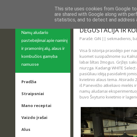
This site uses cookies from Google to 
are shared with Google along with per
statistics, and to detect and address 
APIE ALŲ
NAMINIO ALAUS SU
DEGUSTACIJA IR K
Namų aludario
Parašė: GiN || sekmadienis, ba
pastebėjimai apie naminį
ir pramoninį alų, alaus ir
Visa ši istorija prasidėjo per n
kuomet susipažinome su Kalnapi
kombučios gamyba
labai šiltas žmogus. Grįžęs sakia
namuose
niurzga. Kadangi WHITE Select 
pasiūliau idėją pasidalinti jom
kvietinio alaus tema. Atsirado
Pradžia
iš Panevėžio atkeliavo mielės ir
namų aludariai eksperimentuoj
Straipsniai
buvo Švyturio kvietinio ir lageri
Mano receptai
Vaizdo įrašai
Alus