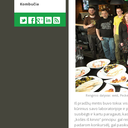
Kombučia
Renginio dalyviai: west, Peckel
Iš pradžių mintis buvo tokia: vis
kūrinius savo laboratorijoje ir 
susibėgti ir kartu paragauti, ka
„košės iš kirvio“ principu: gal 
padarom konkursėlį, gal pasikvi