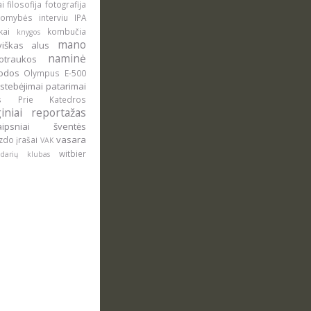
ai
filosofija
fotografija
domybės
interviu
IPA
okai
kombučia
knygos
mano
uviškas alus
naminė
otraukos
rodos
Olympus E-500
stebėjimai
patarimai
lus
Prie Katedros
giniai
reportažas
raipsniai
šventės
vasara
zdo įrašai
VAK
witbier
ludarių klubas