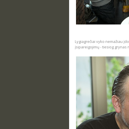
Lygiagrečiai vyko nemažiau įdo
įsipareigojimų - tiesiog grynas