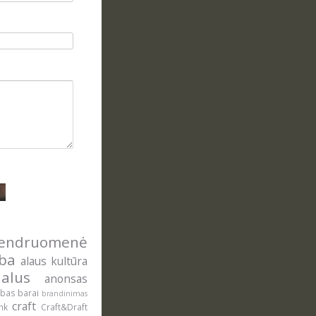
ndruomenė
yba
alaus kultūra
alus
anonsas
ė
ybas
barai
brandinimas
craft
onk
Craft&Draft