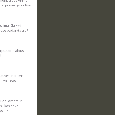
onk alaus virimo
ma: pirmieji įspūdžiai
alima išlaikyti
ose padarytą alų?
rptautine alaus
!
tuvės: Porteris
as vakaras"
čia: arbata ir
s - kas tinka
usiai?