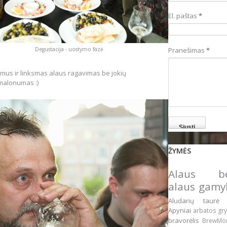
El. paštas
*
Pranešimas
*
Degustacija - uostymo fazė
mus ir linksmas alaus ragavimas be jokių
 malonumas :)
ŽYMĖS
Alaus be
alaus gam
Aludarių taur
Apyniai
arbatos gr
bravorėlis
BrewM