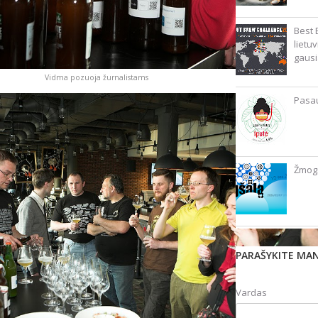
Best 
lietu
gausi
Vidma pozuoja žurnalistams
Pasau
Žmogš
PARAŠYKITE MA
Vardas