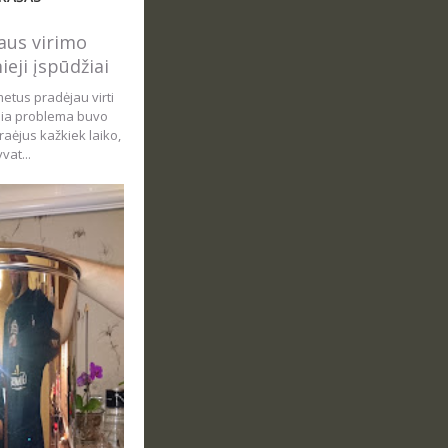
us virimo
ieji įspūdžiai
metus pradėjau virti
sia problema buvo
aėjus kažkiek laiko,
vat...