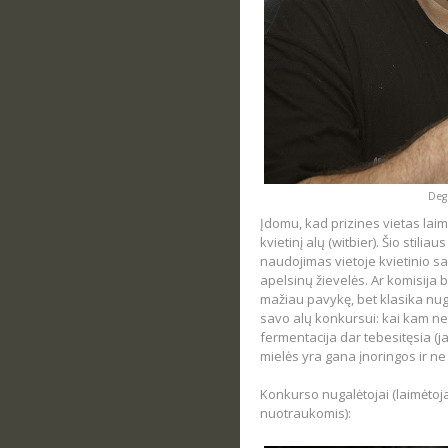
Deg
Įdomu, kad prizines vietas laimė
kvietinį alų (witbier). Šio stili
naudojimas vietoje kvietinio sal
apelsinų žievelės. Ar komisija 
mažiau pavykę, bet klasika nuga
savo alų konkursui: kai kam ne
fermentacija dar tebesitęsia (ja
mielės yra gana įnoringos ir ne
Konkurso nugalėtojai (laimėtoja
nuotraukomis):