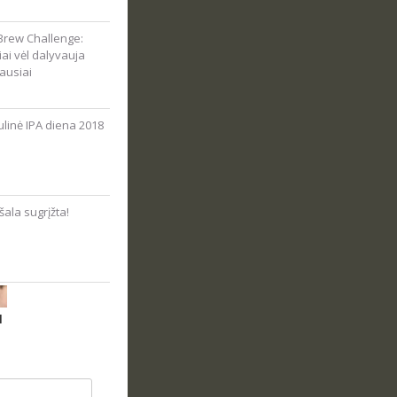
Brew Challenge:
viai vėl dalyvauja
ausiai
linė IPA diena 2018
ala sugrįžta!
N