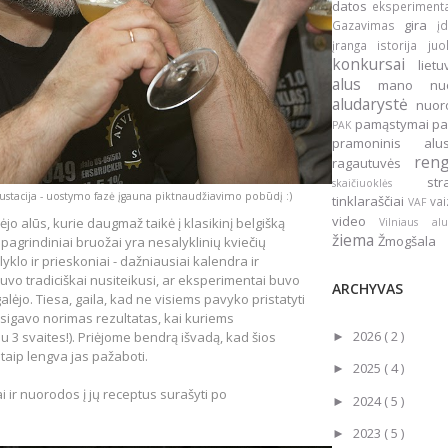
datos
eksperiment
gira
Gazavimas
į
įranga
istorija
ju
konkursai
liet
alus
mano nu
aludarystė
nuo
pamąstymai
pa
PAK
pramoninis a
ren
ragautuvės
st
skaičiuoklės
ustacija - uostymo fazė įgauna piktnaudžiavimo pobūdį :)
tinklaraščiai
vai
VAF
video
jo alūs, kurie daugmaž taikė į klasikinį belgišką
Vilniaus a
žiema
Žmogšala
aus pagrindiniai bruožai yra nesalyklinių kviečių
yklo ir prieskoniai - dažniausiai kalendra ir
buvo tradiciškai nusiteikusi, ar eksperimentai buvo
ARCHYVAS
lėjo. Tiesa, gaila, kad ne visiems pavyko pristatyti
sigavo norimas rezultatas, kai kuriems
2026
( 2 )
u 3 svaites!). Priėjome bendrą išvadą, kad šios
►
 taip lengva jas pažaboti.
2025
( 4 )
►
i ir nuorodos į jų receptus surašyti po
2024
( 5 )
►
2023
( 5 )
►