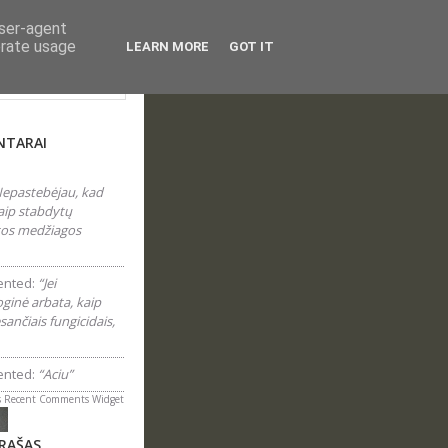
user-agent
erate usage
LEARN MORE
GOT IT
laraštyje...
NTARAI
epastebėjau, kad
aip stabdytų
 tos medžiagos
nted:
“Jei
inė arbata, kaip
sančiais fungicidais,
nted:
“Aciu”
s
Recent Comments Widget
ĮRAŠAS