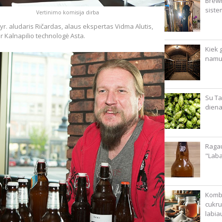
Brewm
siste
Vertinimo komisija dirba
vyr. aludaris Ričardas, alaus ekspertas Vidma Alutis,
r Kalnapilio technologė Asta.
Kiek g
namu
Su Ta
diena
Ragau
"Lab
Kombu
cukru
labia