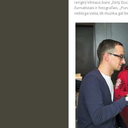
renginį Vilniaus bare „Dirty Du
žurnalistais ir fotografais. „Pu
nebloga vieta, tik muzika gal ši