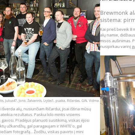
Brewmonk ala
sistema: pirm
Kai prieš beveik 8 
alų namie, didžiau
misos aušinimas. Pr
nusipirkau varinį gy
is, Julius47, Jonė, Žalvarinis, Lrytas1, puaka, Ričardas, GiN, Vidma Alutis, Pofkė, Asta
i išverda alų, nusiunčiam Ričardui, jisai ištiria mūsų
pateikia rezultatus. Paskui kilo mintis visiems
s gavosi. Pradėjus planuoti susitikimą, viskas ėjosi
reiktų užkandžių, gal paragaujam ir WHITE'o, gal
ečiam fotografą... Žodžiu, viskas pavirto į mini