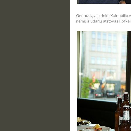
Geriausią alų rinko Kalnapilio 
namų aludarių atstovas Pofkė i