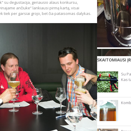
ck“ su degustacija, geriausio alaus konkursu,
rvinajame ančiuke“ lankiausi pirmą kartą, visai
ek tiek per garsiai grojo, bet čia pataisomas dalykas.
SKAITOMIAUSI ĮR
Su Pa
Kas t
Kombu