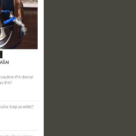
AŠAI
sauline IPA diena!
as IPA?
čia: kaip pradėti?