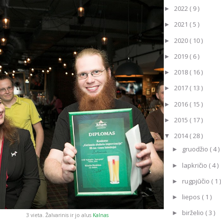
2022
( 9 )
►
2021
( 5 )
►
2020
( 10 )
►
2019
( 6 )
►
2018
( 16 )
►
2017
( 13 )
►
2016
( 15 )
►
2015
( 17 )
►
2014
( 28 )
▼
gruodžio
( 4 )
►
lapkričio
( 4 )
►
rugpjūčio
( 1 )
►
liepos
( 1 )
►
birželio
( 3 )
►
3 vieta. Žalvarinis ir jo alus
Kalnas