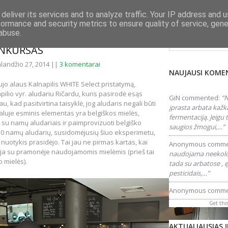
deliver its services and to analyze traffic. Your IP address and 
formance and security metrics to ensure quality of service, gen
Ieškokite šiame tink
abuse.
 KALNAPILIS WHITE MIELĖMIS
ONKURSAS
landžio 27, 2014 ||
3 komentarai
NAUJAUSI KOME
aujo alaus Kalnapilis WHITE Select pristatymą,
lio vyr. aludariu Ričardu, kuris pasirodė esąs
GiN
commented:
“N
u, kad pasitvirtina taisyklė, jog aludaris negali būti
įprasta arbata kažk
aluje esminis elementas yra belgiškos mielės,
fermentaciją. Jeigu
is su namų aludariais ir paimprovizuoti belgiško
saugios žmogui,…”
 20 namų aludarių, susidomėjusių šiuo eksperimetu,
 nuotykis prasidėjo. Tai jau ne pirmas kartas, kai
Anonymous
comme
a su pramonėje naudojamomis mielėmis (prieš tai
naudojama neekolog
o mielės).
tada su arbatose , ę
pesticidais,…”
Anonymous
comme
Get thi
AKTUALIAUSIAS 